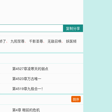
复制分享
娇了
、
九阳至尊
、
千影圣尊
、
无敌召唤
、
妖医倾
第4527章凌寒天的弱点
第4523章万古唯一
第4519章九极合一！
倒序
第4章 眼前的危机