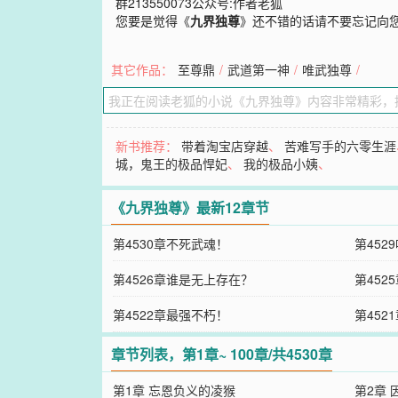
群213550073公众号:作者老狐
您要是觉得《
九界独尊
》还不错的话请不要忘记向
其它作品：
至尊鼎
/
武道第一神
/
唯武独尊
/
新书推荐：
带着淘宝店穿越
、
苦难写手的六零生涯
城，鬼王的极品悍妃
、
我的极品小姨
、
《九界独尊》最新12章节
第4530章不死武魂！
第452
第4526章谁是无上存在？
第452
第4522章最强不朽！
第45
章节列表，第1章~ 100章/共4530章
第1章 忘恩负义的凌猴
第2章