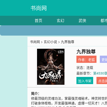
书尚网
首页
玄幻
武侠
都
书尚网
>
玄幻小说
> 九界独尊
九界独尊
作者：
老狐
更新
状态：连载
最新章节：
第453
加入书架
点击
简介：
修最顶级的灵魂功法，掌最强灵魂秘术，神灵转世
打破身体桎梏，开发最强神通，虐爆一切天才！八