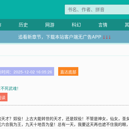
市
历史
网游
科幻
言情
追看新章节，下载本站客户端无广告APP
↓↓↓
时间：2025-12-02 16:05:26
直达底部
0章不死武魂！
阅读
的天才？奴役！上古大能转世的天才，还是奴役！不管是神女，仙女，圣
荒六合我为王，九天十地吾为皇！总有一天，我要这天再也遮不住我的眼