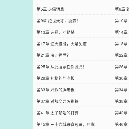
第5章 走露消息
第6章 
第9章 绝世天才，凌森！
第10
第13章 选择，寸劲杀
第14章
第17章 逆天技能，火焰免疫
第18章
第21章 决斗押后？
第22
第25章 从此凌家任你驰骋！
第26
第29章 神秘的胖老板
第30章
第33章 奸诈的胖老板
第34章
第37章 对战变异火蜥蜴
第38章
第41章 太子楚浩的打算
第42章
第45章 三十六城联赛冠军，严嵩
第46章