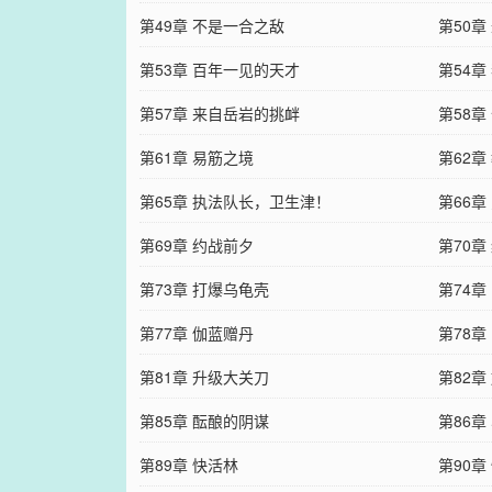
第49章 不是一合之敌
第50
第53章 百年一见的天才
第54章
第57章 来自岳岩的挑衅
第58
第61章 易筋之境
第62章
第65章 执法队长，卫生津！
第66章
第69章 约战前夕
第70章
第73章 打爆乌龟壳
第74章
第77章 伽蓝赠丹
第78章
第81章 升级大关刀
第82章
第85章 酝酿的阴谋
第86章
第89章 快活林
第90章