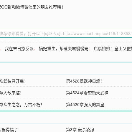
您QQ群和微博微信里的朋友推荐哦！
、
我在末日撩反派
、
嫡妃重生，挚爱夫君慢慢宠
、
启禀娘娘：皇上又傲
9唯武独尊开启！
第4528章武神自燃！
5章大敌来临！
第4524章看望镇天武神
21章众生之念，万古不朽！
第4520章强大的冥皇
 因祸得福了
第3章 轰杀凌猴