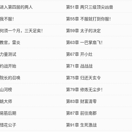
章 进入第四层的两人
第51章 两只三级顶尖凶兽
 我不服！
第55章 不服就打到你服！
章 何须一个月，三天足矣！
第59章 太子的决定
 教官，雷炎
第63章 一巴掌扇飞！
 力量测试
第67章 开小灶
 约战开始
第71章 战战战
 院长的召唤
第75章 归还天玄令
 山河榜
第79章 修炼无尘步！
 姚大师
第83章 财富清零
 易筋后期
第87章 前往南郡
 惜花公子
第91章 生死激战