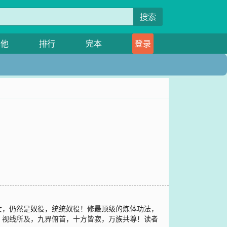
搜索
其他
排行
完本
登录
女，仍然是奴役，统统奴役！修最顶级的炼体功法，
，视线所及，九界俯首，十方皆寂，万族共尊！读者