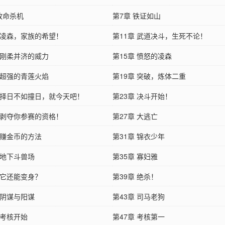
致命杀机
第7章 铁证如山
章 凌森，家族的希望！
第11章 武道决斗，生死不论！
 刚柔并济的威力
第15章 愤怒的凌森
 超强的青莲火焰
第19章 突破，炼体二重
章 择日不如撞日，就今天吧！
第23章 决斗开始！
章 剥夺你参赛的资格！
第27章 大逃亡
 赚金币的方法
第31章 锦衣少年
 地下斗兽场
第35章 寡妇雅
 它还能变身？
第39章 绝杀！
 阴谋与阳谋
第43章 司马老狗
 考核开始
第47章 考核第一