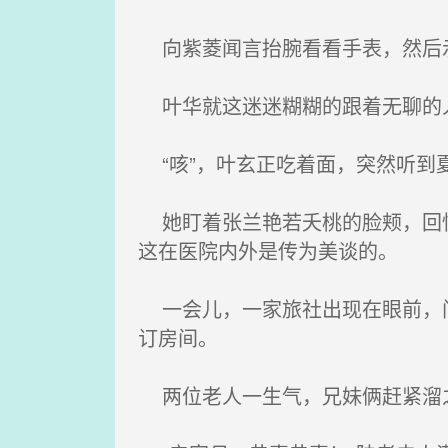
向紫菱闻言抬腕看看手表，然后示意
叶华就这迷迷糊糊的跟着无聊的人
“咳”，叶玄正吃着面，突然听到
她盯着张兰艳若夭桃的脸颊，回忆
这在医院内外是传为美谈的。
一会儿，一家旅社出现在眼前，门
订房间。
两位老人一生气，兄妹俩赶紧溜之