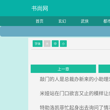
书尚网
首页
玄幻
武侠
都
字体
大
中
小
上一章
敲门的人是总裁办新来的小助理
米娅站在门口欲言又止的模样让
特助洛凯菲忙起身出去询问了情况