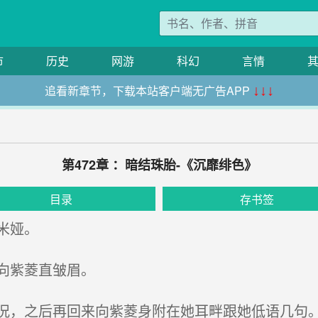
市
历史
网游
科幻
言情
追看新章节，下载本站客户端无广告APP
↓↓↓
第472章 ：暗结珠胎-《沉靡绯色》
目录
存书签
米娅。
向紫菱直皱眉。
，之后再回来向紫菱身附在她耳畔跟她低语几句