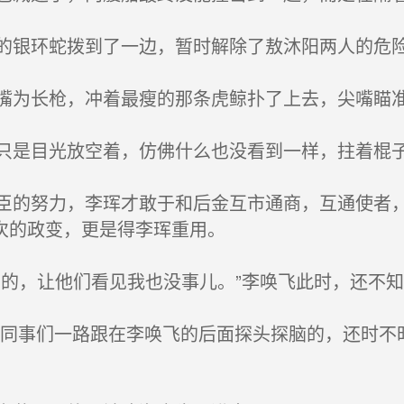
银环蛇拨到了一边，暂时解除了敖沐阳两人的危
为长枪，冲着最瘦的那条虎鲸扑了上去，尖嘴瞄
是目光放空着，仿佛什么也没看到一样，拄着棍
的努力，李珲才敢于和后金互市通商，互通使者，
次的政变，更是得李珲重用。
的，让他们看见我也没事儿。”李唤飞此时，还不
的同事们一路跟在李唤飞的后面探头探脑的，还时不