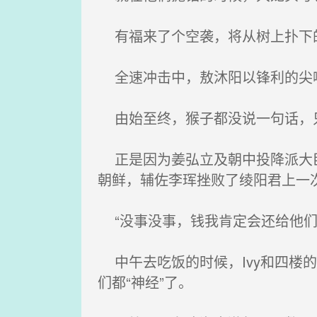
有福来了个空袭，将从树上扑下的
全速冲击中，敖沐阳以锋利的尖嘴
由始至终，猴子都没说一句话，只
正是因为姜弘立及朝中投降派大臣
朝鲜，辅佐李珲挫败了绫阳君上一
“没事没事，钱我肯定会还给他们
中午去吃饭的时候，Ivy和四楼
们都“神经”了。