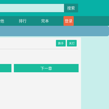
搜索
其他
排行
完本
登录
换手
关灯
下一章
。