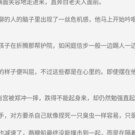
满面笑容地走进来，直奔白老夫人面前。
的人的脑子里出现了一丝危机感，他马上开始吟唱
子在折腾那帮护院，如闲庭信步一般一边踢人一边
样子便叫屈，不过这些都是在心里的。即使摆在他
尚宫被郑冲一摔，跌得不能起身来，却仍然勉强直起
，对方要杀自己就像捏死一只臭虫一样容易，只是
减速了，两艘船最终没能撞击到一起，而是在隔着