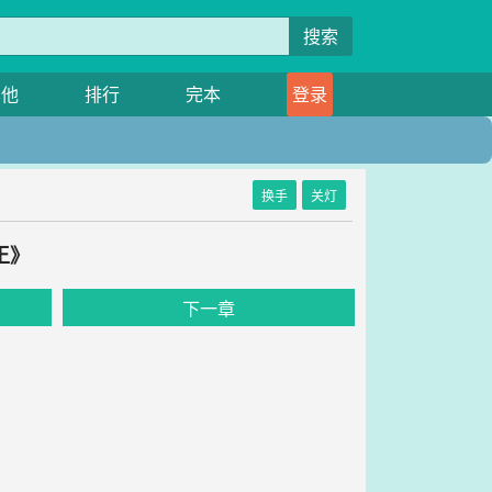
搜索
其他
排行
完本
登录
换手
关灯
王》
下一章