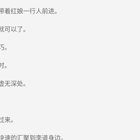
带着红娘一行人前进。
就可以了。
巧。
时。
虚无深处。
过来。
快速的汇聚到李道身边。