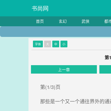
书尚网
首页
玄幻
武侠
都
字体
大
中
小
第
上一章
第(1/3)页
那些是一个又一个通往界外的通