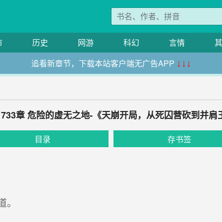
市
历史
网游
科幻
言情
追看新章节，下载本站客户端无广告APP
↓↓↓
1733章 危险的虚无之地-《天崩开局，从死囚营砍到并肩
目录
存书签
道。