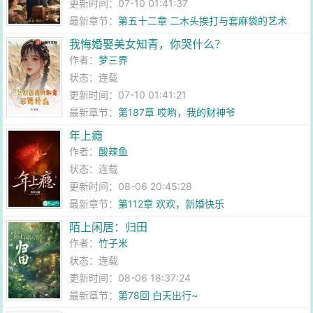
更新时间：07-10 01:41:37
最新章节：
第五十二章 二木头挨打与套麻袋的艺术
我悔婚娶美女知青，你哭什么？
作者：
梦三界
状态：连载
更新时间：07-10 01:41:21
最新章节：
第187章 哎哟，我的财神爷
年上瘾
作者：
酸辣鱼
状态：连载
更新时间：08-06 20:45:28
最新章节：
第112章 欢欢，新婚快乐
陌上闲居：归田
作者：
竹子米
状态：连载
更新时间：08-06 18:37:24
最新章节：
第78回 白天出行~