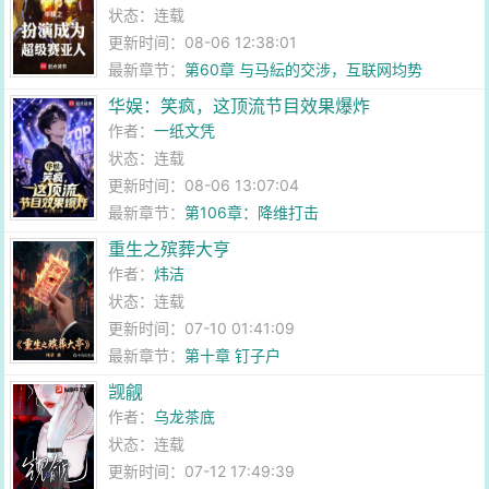
状态：连载
更新时间：08-06 12:38:01
最新章节：
第60章 与马紜的交涉，互联网均势
华娱：笑疯，这顶流节目效果爆炸
作者：
一纸文凭
状态：连载
更新时间：08-06 13:07:04
最新章节：
第106章：降维打击
重生之殡葬大亨
作者：
炜洁
状态：连载
更新时间：07-10 01:41:09
最新章节：
第十章 钉子户
觊觎
作者：
乌龙茶底
状态：连载
更新时间：07-12 17:49:39