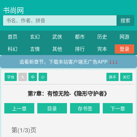
书尚网
搜索
首页
玄幻
武侠
都市
历史
网游
科幻
言情
其他
排行
完本
登录
追看新章节，下载本站客户端无广告APP
↓↓↓
字体
大
中
小
换手
关灯
第7章：有惊无险-《隐形守护者》
上一章
目录
存书签
下一章
第(1/3)页