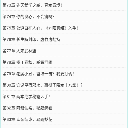
第73章 先天武学之威，真龙意境！
第74章 你的良心，不会痛吗？
第75章 公道自在人心，《九阳真经》入手！
第76章 长生解封印，虚竹遭劫持
第77章 大宋武林盟
第78章 揍丁春秋，威震群雄
第79章 老魔小丑，岂堪一击？我要打俩！
第80章 谁说星宿邪功，赢得了降龙十八掌！？
第81章 两本绝学秘籍入手！
第82章 阿紫认亲，秘籍解锁
第83章 认亲结束，暴雨梨花