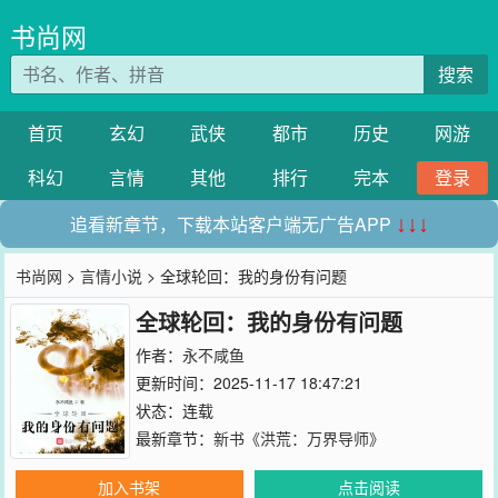
书尚网
搜索
首页
玄幻
武侠
都市
历史
网游
科幻
言情
其他
排行
完本
登录
追看新章节，下载本站客户端无广告APP
↓↓↓
书尚网
>
言情小说
> 全球轮回：我的身份有问题
全球轮回：我的身份有问题
作者：
永不咸鱼
更新时间：2025-11-17 18:47:21
状态：连载
最新章节：
新书《洪荒：万界导师》
加入书架
点击阅读