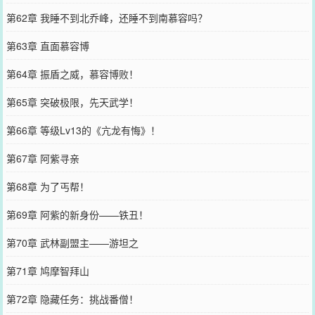
第62章 我睡不到北乔峰，还睡不到南慕容吗？
第63章 直面慕容博
第64章 振盾之威，慕容博败！
第65章 突破极限，先天武学！
第66章 等级Lv13的《亢龙有悔》！
第67章 阿紫寻亲
第68章 为了丐帮！
第69章 阿紫的新身份——铁丑！
第70章 武林副盟主——游坦之
第71章 鸠摩智拜山
第72章 隐藏任务：挑战番僧！