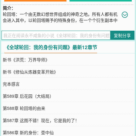
简介：
轮回塔：一个由无数幻想世界组成的神奇之地。所有人都有机
会进入其中，以轮回塔赐予的特殊身份，在一个个衍生副本中
拼搏、厮杀，使自己变得更强。穿越而来的张放却惊喜的发现，对大
家来说困难无比的副本，都是他前世看过的各种小说、影视、游戏作
复制分享
品。而网络上所流传的那些，被无数人封为金科玉律的所谓攻略，也
不过是盲人摸象、管中窥豹而已！于是乎，张放意识到，自己一飞冲
《全球轮回：我的身份有问题》最新12章节
天的日子终于到了！然后……第一个轮回世界，张放根据前世的记
忆，在问卷调查环节选定了名门之后、家破人亡、流落江湖、爱上毒
新书《洪荒：万界导师》
女、是个足控、偶得秘籍、身中寒毒、练成神功、出任武林最大势力
的CEO。张放：“漂亮的女人不能相信，貌似忠良的男人更不能相
新书《修仙从炼器变革开始》
信！”远处：“乔峰前来拜庄！”张放：？？？……动漫世界，痛定思痛
的张放决定选择一个标准性的主角模板，于是在问卷调查中，列出了
完本感言
梦想、热血、奋斗、友情、激战、自由、不计后果的将目标贯彻始
终。张放：“我王路飞，是要成为海贼王的男人！”旁人：“贫道王也，
第589章 后花园（大结局）
见过马教主。”张放：？？？……电影世界、游戏世界、仙侠世界……
千帆过尽之后，张放的内心是崩溃的。话说，我的身份，怎么总是出
第588章 轮回塔的由来
问题！？
您要是觉得《
全球轮回：我的身份有问题
》还不错的话请不要忘记向
第587章 这图不错！现在，它是我的了！
您QQ群和微博微信里的朋友推荐哦！
第586章 新的身份：壶中仙