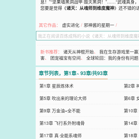
息！”“坚果墙黑洞战甲·毁灭黑洞！”……“武魂真
您要是觉得《
诸天：从魂师到维度魔神
》还不错的
其它作品：
虚实进化
/
邪神酱的星期一
/
新书推荐：
诸天从神棍开始
、
我在生存游戏里一赢
害
、
团宠福宝有空间
、
全球轮回：我的身份有问题
章节列表，第1章~ 93章/共93章
第1章 星辰炼体术
第2章 
第5章 吹出来的理论大师
第6章
第9章 万金油=全不能
第10
第13章 飞行系外附魂骨
第14章
第17章 真·全能系魂师
第18