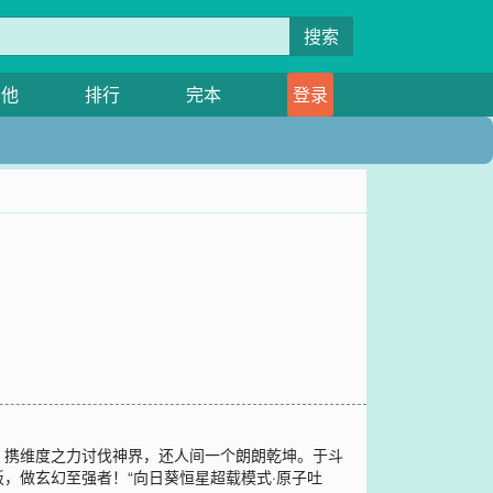
搜索
其他
排行
完本
登录
，携维度之力讨伐神界，还人间一个朗朗乾坤。于斗
，做玄幻至强者！“向日葵恒星超载模式·原子吐