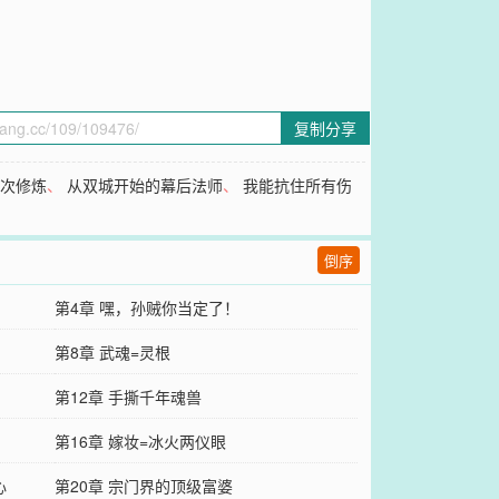
复制分享
万次修炼
、
从双城开始的幕后法师
、
我能抗住所有伤
倒序
第4章 嘿，孙贼你当定了！
第8章 武魂=灵根
第12章 手撕千年魂兽
第16章 嫁妆=冰火两仪眼
心
第20章 宗门界的顶级富婆