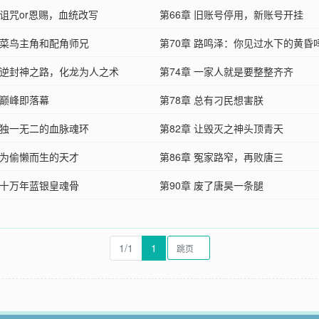
 诅咒or恩赐，血统改写
第66章 旧账号停用，新账号开挂
章 菜鸟主角和配角师兄
第70章 路鸣泽：你见过水下的黄昏
章 逆封神之路，化龙为人之术
第74章 一家人就是要整整齐齐
 巅峰即落幕
第78章 总有刁民想害朕
章 独一无二的血脉魂环
第82章 让毁灭之神头顶青天
章 为偷懒而生的天才
第86章 冤家路窄，再败唐三
章 十万年蓝银皇魂骨
第90章 废了唐昊一条腿
1/1
1