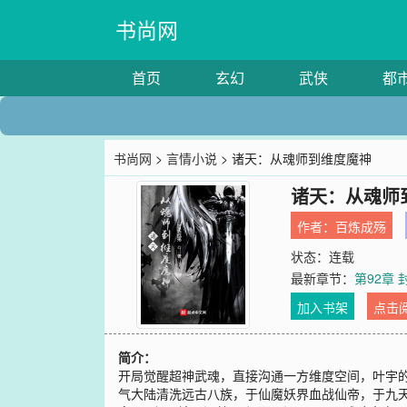
书尚网
首页
玄幻
武侠
都
书尚网
>
言情小说
> 诸天：从魂师到维度魔神
诸天：从魂师
作者：
百炼成殇
状态：连载
最新章节：
第92章
加入书架
点击
简介：
开局觉醒超神武魂，直接沟通一方维度空间，叶宇
气大陆清洗远古八族，于仙魔妖界血战仙帝，于九天