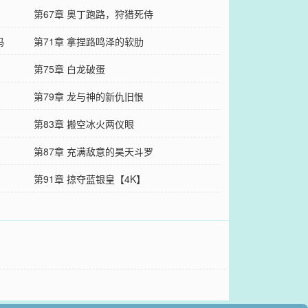
第67章 奥丁跑路，狩猎死侍
吗
第71章 拿捏路鸣泽的软肋
第75章 白龙破蛋
第79章 龙与神的新仇旧恨
第83章 搬空冰火两仪眼
第87章 充满敌意的昊天斗罗
第91章 掠夺蓝银皇【4K】