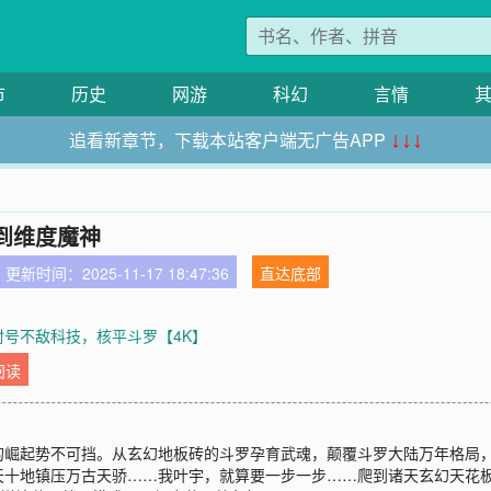
市
历史
网游
科幻
言情
追看新章节，下载本站客户端无广告APP
↓↓↓
到维度魔神
更新时间：2025-11-17 18:47:36
直达底部
 封号不敌科技，核平斗罗【4K】
阅读
的崛起势不可挡。从玄幻地板砖的斗罗孕育武魂，颠覆斗罗大陆万年格局
十地镇压万古天骄……我叶宇，就算要一步一步……爬到诸天玄幻天花板