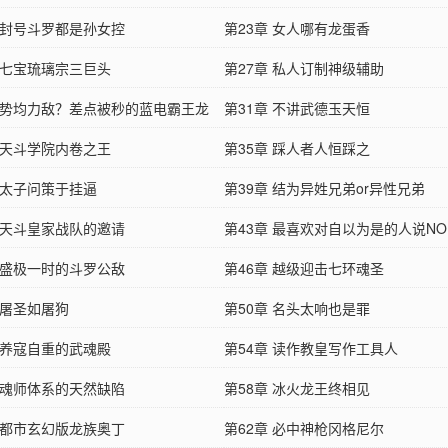
章 封号斗罗都是孙女控
第23章 女人哪有龙蛋香
章 七宝琉璃宗三巨头
第27章 私人订制神级辅助
章 势均力敌？差点被秒的蓝电霸王龙
第31章 不讲武德玉天恒
章 天斗学院内卷之王
第35章 踩人者人恒踩之
 太子问策于挂逼
第39章 结为异姓兄弟or异性兄弟
章 天斗皇家战队的邀请
第43章 最喜欢对自以为是的人说NO
章 盛极一时的斗罗公敌
第46章 越级迎击七环魂圣
 屠圣如屠狗
第50章 名头太响也是罪
章 养寇自重的武魂殿
第54章 读作教皇写作工具人
章 魂师体系的天然缺陷
第58章 冰火龙王终相见
章 都市玄幻版龙族奥丁
第62章 必中神枪冈格尼尔