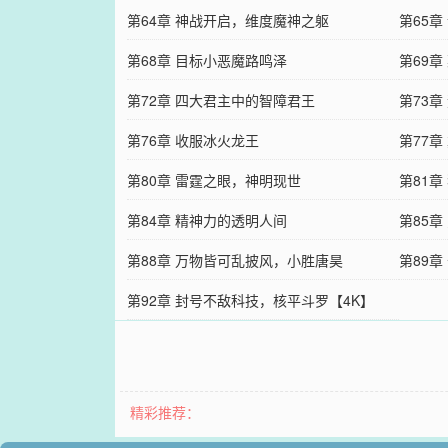
第64章 神战开启，维度魔神之躯
第65章
第68章 目标小恶魔路鸣泽
第69
第72章 四大君主中的智障君王
第73
第76章 收服冰火龙王
第77章
第80章 雷霆之眼，神明现世
第81
第84章 精神力的透明人间
第85
第88章 万物皆可乱披风，小胜唐昊
第89
第92章 封号不敌科技，核平斗罗【4K】
精彩推荐：