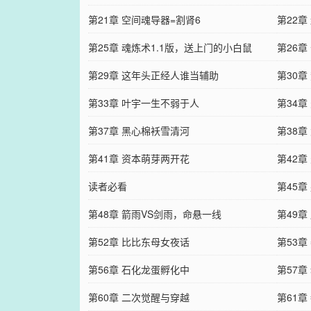
第21章 空间魂导器=割肾6
第22
第25章 魂炼术1.1版，送上门的小白鼠
第26
第29章 这年头正经人谁当辅助
第30
第33章 叶宇一生不弱于人
第34
第37章 黑心棉袄雪清河
第38章
第41章 资本萌芽两开花
第42
读者必看
第45
第48章 箭雨VS剑雨，命悬一线
第49章
第52章 比比东母女夜话
第53
第56章 石化龙蛋孵化中
第57
第60章 二次觉醒与穿越
第61