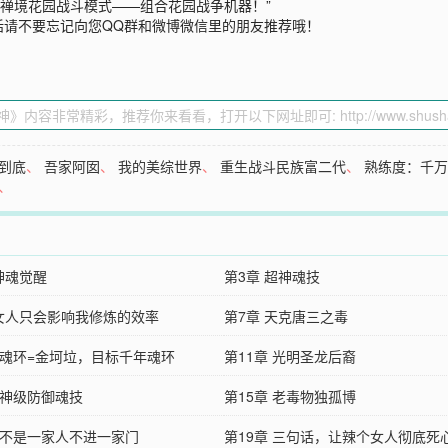
身，禅境花园战斗模式——组合花园战争机器！”
话请不要忘记向您QQ群和微博微信里的朋友推荐哦！
到底
、
吾家阿囡
、
我的美综世界
、
重生战斗民族富二代
、
熟练度：千
、
神魂觉醒
第3章 超神魂技
 女人只会影响我修炼的效率
第7章 天克唐三之毒
章 魂环=金坷垃，目标千年魂环
第11章 光明圣龙后裔
 神级防御魂技
第15章 老毒物独孤博
章 不是一家人不进一家门
第19章 三句话，让辣个女人彻底死